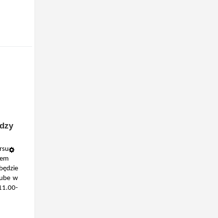
dzy
rsu
łem
będzie
Tube w
1.00-