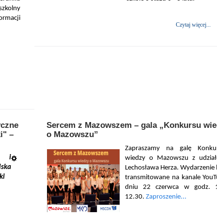
szkolny
rmacji
Czytaj więcej...
yczne
Sercem z Mazowszem – gala „Konkursu wie
i" –
o Mazowszu”
Zapraszamy na galę Konku
e i
wiedzy o Mazowszu z udzia
iska
Lechosława Herza. Wydarzenie 
ki
transmitowane na kanale You
dniu 22 czerwca w godz. 1
12.30.
Zaproszenie...