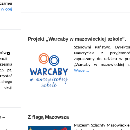
ożarnej
.
Więcej
Projekt „Warcaby w mazowieckiej szkole”.
S
zanowni Państwo, Dyrektor
yków
Nauczyciele z przyjemnoś
ncji
zapraszamy do udziału w pro
ześnia
„Warcaby w mazowieckiej sz
15 pt.
Więcej...
rzystać
alnego
lekcji
 –
Z flagą Mazowsza
Muzeum Szlachty Mazowieckie