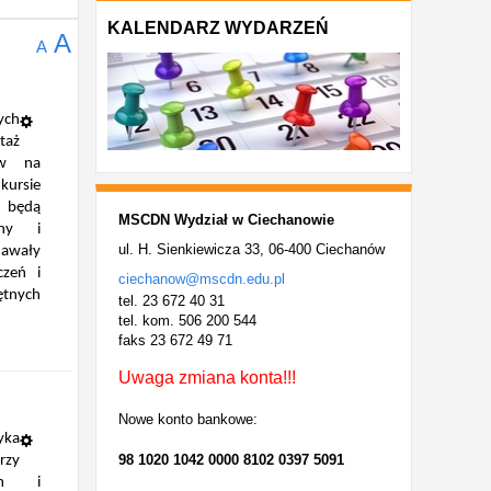
KALENDARZ WYDARZEŃ
A
A
ych
taż
ów na
ursie
ia będą
MSCDN
Wydział w Ciechanowie
zny i
ul. H. Sienkiewicza 33, 06-400 Ciechanów
awały
czeń i
ciechanow@mscdn.edu.pl
ętnych
tel. 23 672 40 31
tel. kom. 506 200 544
faks 23 672 49 71
Uwaga zmiana konta!!!
Nowe konto bankowe:
yka
98 1020 1042 0000 8102 0397 5091
arzy
ch i