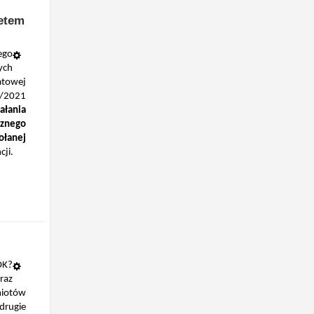
tetem
ego
ch
iatowej
/2021
ałania
cznego
łanej
cji.
OK?
raz
otów
drugie