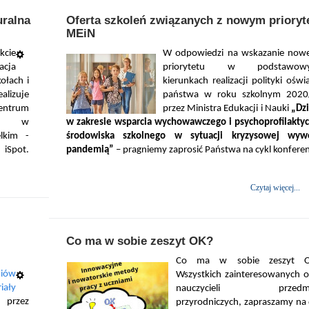
uralna
Oferta szkoleń związanych z nowym priory
MEiN
kcie
W odpowiedzi na wskazanie now
acja
priorytetu w podstawowy
ołach i
kierunkach realizacji polityki ośw
lizuje
państwa w roku szkolnym 2020
entrum
przez Ministra Edukacji i Nauki
„Dzi
eli w
w zakresie wsparcia wychowawczego i psychoprofilakty
lkim -
środowiska szkolnego w sytuacji kryzysowej wywo
iSpot.
pandemią”
– pragniemy zaprosić Państwa na cykl konferen
Czytaj więcej...
Co ma w sobie zeszyt OK?
Co ma w sobie zeszyt 
niów
Wszystkich zainteresowanych o
iały
nauczycieli przedmi
 przez
przyrodniczych, zapraszamy na 