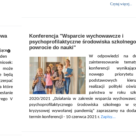
Czytaj więcej...
owa
Konferencja "Wsparcie wychowawcze i
psychoprofilaktyczne środowiska szkolnego
powrocie do nauki"
jące
W odpowiedzi na d
den
zainteresowanie temat
osek:
konferencji wynikają
e może
nowego prioryte
e będą
podstawowych kieru
zerpać
realizacji polityki oświ
a które
państwa w roku szk
esłanie
2020/2021 „Działania w zakresie wsparcia wychowawc
órego V
psychoprofilaktycznego środowiska szkolnego w sy
kryzysowej wywołanej pandemią” zapraszamy na dod
termin konferencji - 10 czerwca 2021 r.
Zapisy...