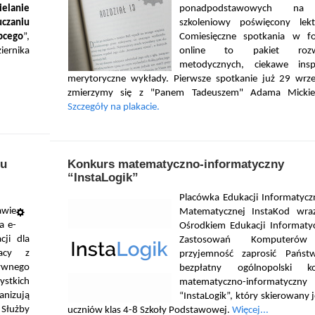
ielanie
ponadpodstawowych na
czaniu
szkoleniowy poświęcony lek
bcego
”,
Comiesięczne spotkania w f
ernika
online to pakiet rozw
metodycznych, ciekawe inspi
merytoryczne wykłady. Pierwsze spotkanie już 29 wrze
zmierzymy się z "Panem Tadeuszem" Adama Mickiew
Szczegóły na plakacie.
su
Konkurs matematyczno-informatyczny
“InstaLogik”
Placówka Edukacji Informatycz
awie
Matematycznej InstaKod wra
a e-
Ośrodkiem Edukacji Informatyc
cji dla
Zastosowań Komputeró
racy z
przyjemność zaprosić Pańs
wnego
bezpłatny ogólnopolski ko
stkich
matematyczno-informatyczny
anizują
“InstaLogik”, który skierowany 
Służby
uczniów klas 4-8 Szkoły Podstawowej.
Więcej...