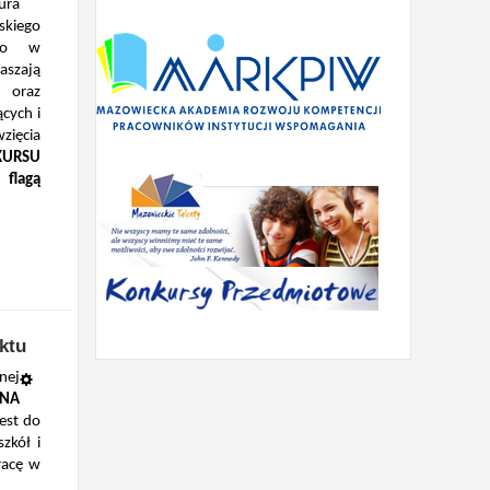
ura
iego
ego w
aszają
h oraz
cych i
zięcia
KURSU
flagą
ktu
nej
 NA
est do
zkół i
racę w