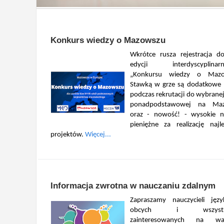
Konkurs wiedzy o Mazowszu
aj więcej...
Wkrótce rusza rejestracja d
edycji interdyscyplinarn
„Konkursu wiedzy o Mazo
Stawką w grze są dodatkowe
podczas rekrutacji do wybranej
ponadpodstawowej na Ma
oraz - nowość! - wysokie n
pieniężne za realizację najl
projektów.
Więcej...
Informacja zwrotna w nauczaniu zdalnym
Zapraszamy nauczycieli jęz
obcych i wszystk
zainteresowanych na war