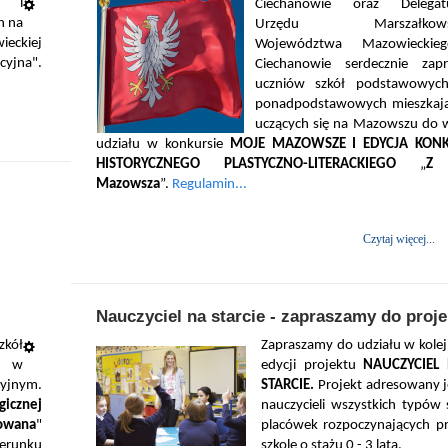
w i
Ciechanowie oraz Delegat
h na
Urzędu Marszałkowsk
ieckiej
Województwa Mazowiecki
cyjna".
Ciechanowie serdecznie zapr
uczniów szkół podstawowyc
ponadpodstawowych mieszkają
uczących się na Mazowszu do w
udziału w konkursie
MOJE MAZOWSZE I EDYCJA KON
HISTORYCZNEGO PLASTYCZNO-LITERACKIEGO
„
Z 
Mazowsza
”.
Regulamin...
Czytaj więcej...
Nauczyciel na starcie - zapraszamy do proje
zkół
Zapraszamy do udziału w kolej
u w
edycji projektu
NAUCZYCIEL
jnym.
STARCIE.
Projekt adresowany j
gicznej
nauczycieli wszystkich typów s
żowana
"
placówek rozpoczynających p
erunku
szkole o stażu 0 - 3 lata.