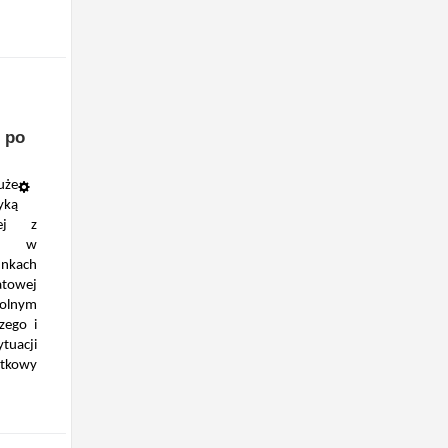
 po
uże
yką
cej z
tu w
nkach
atowej
olnym
zego i
tuacji
atkowy