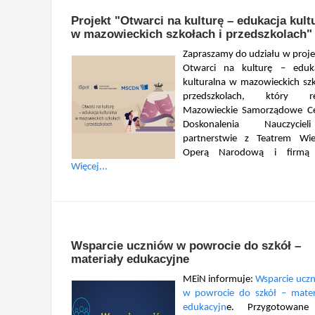
Projekt "Otwarci na kulturę – edukacja kult
w mazowieckich szkołach i przedszkolach"
Zapraszamy do udziału w proje
Otwarci na kulturę – eduk
kulturalna w mazowieckich szk
przedszkolach, który rea
Mazowieckie Samorządowe C
Doskonalenia Nauczyci
partnerstwie z Teatrem Wie
Operą Narodową i firmą 
Więcej...
Wsparcie uczniów w powrocie do szkół –
materiały edukacyjne
MEiN informuje:
Wsparcie ucz
w powrocie do szkół – mater
edukacyjn
e. Przygotowane