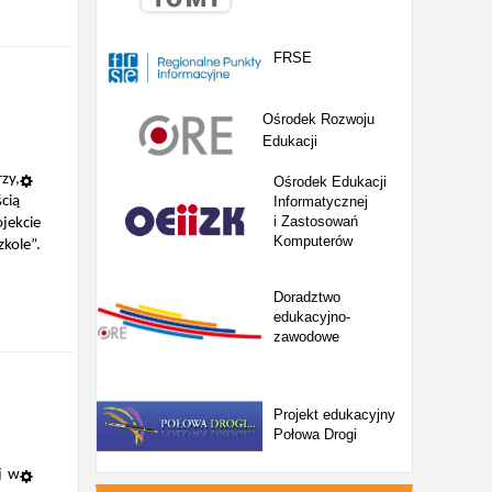
FRSE
Ośrodek Rozwoju
Edukacji
zy,
Ośrodek Edukacji
cią
Informatycznej
i Zastosowań
jekcie
Komputerów
kole”.
Doradztwo
edukacyjno-
zawodowe
Projekt edukacyjny
Połowa Drogi
j w