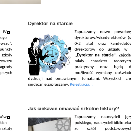
Dyrektor na starcie
o IV
Zapraszamy nowo powołan
ego
dyrektorów/wicedyrektorów (s
wszu”.
0-2 lata) oraz kandydat
 punkty
dyrektorów do udziału w k
 szkoły
,
,Dyrektor na starcie
''. Zajęc
zowszu
miały charakter teoretyc
agrody
praktyczny oraz będą d
epszych
możliwość wymiany doświad
dyskusji nad omawianymi tematami. Wszystkich ch
serdecznie zapraszamy.
Rejestracja...
Jak ciekawie omawiać szkolne lektury?
yków
Zapraszamy nauczycieli jęz
ich
polskiego, nauczycieli bibliotek
sztaty
ze szkół podstawowy