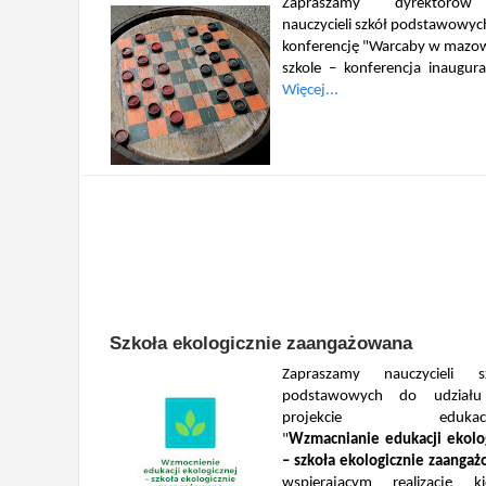
Zapraszamy dyrektoró
nauczycieli szkół podstawowyc
konferencję "Warcaby w mazow
szkole – konferencja inaugura
Więcej...
Szkoła ekologicznie zaangażowana
Zapraszamy nauczycieli s
podstawowych do udział
projekcie edukacy
"
Wzmacnianie edukacji ekolo
– szkoła ekologicznie zaanga
wspierającym realizację ki