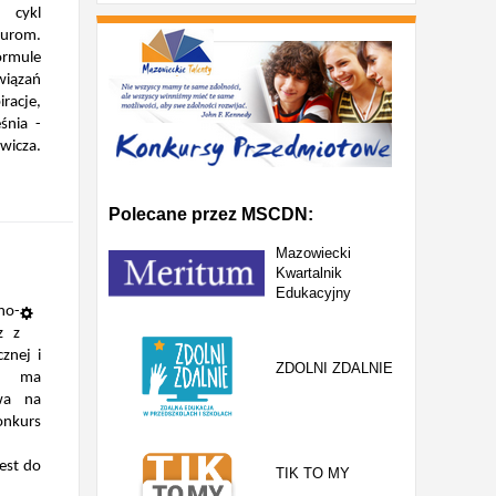
 cykl
turom.
ormule
iązań
racje,
śnia -
icza.
Polecane przez MSCDN:
Mazowiecki
Kwartalnik
Edukacyjny
no-
z z
znej i
ZDOLNI ZDALNIE
w ma
twa na
nkurs
jest do
TIK TO MY